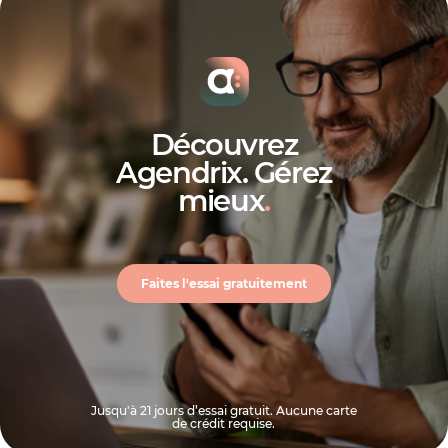
Découvrez
Agendrix. Gérez
mieux
.
Faites l'essai gratuitement
Jusqu'à 21 jours d’essai gratuit. Aucune carte
de crédit requise.