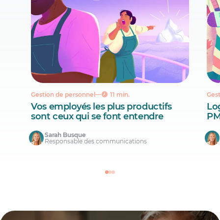
Gestion de personnel
11 min.
Gest
Vos employés les plus productifs
Lo
sont ceux qui se font entendre
PM
Sarah Busque
Responsable des communications