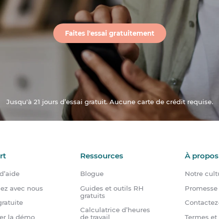
Faites l'essai gratuitement
Jusqu'à 21 jours d’essai gratuit. Aucune carte de crédit requise.
rt
Ressources
À propos
d’aide
Blogue
Notre cult
dez avec nous
Guides et outils RH
Promesse 
gratuits
ratuite
Contactez
Calculatrice d’heures
er la démo
Termes et
de travail