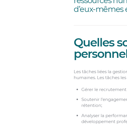
ressources hum
d’eux-mêmes et 
Quelles so
personne
Les tâches liées la gesti
humaines. Les tâches le
Gérer le recrutement 
Soutenir l’engagement
rétention;
Analyser la performan
développement profes