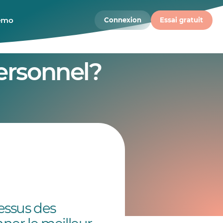
démo
Connexion
Essai gratuit
personnel?
cessus des