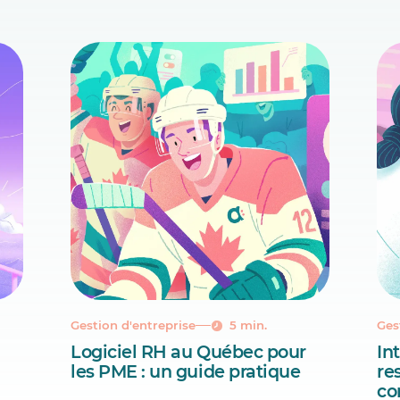
Gestion d'entreprise
5 min.
Ges
Logiciel RH au Québec pour
Int
les PME : un guide pratique
re
co