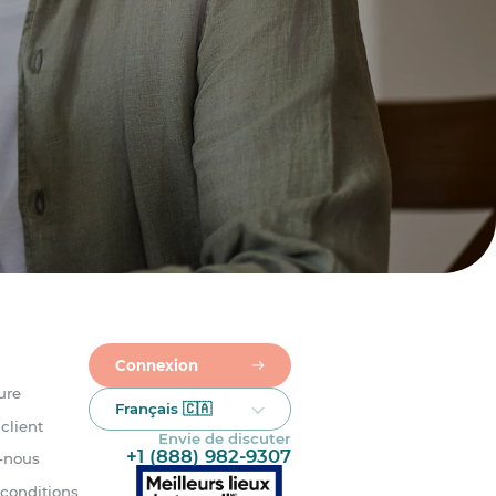
Connexion
ure
Français 🇨🇦
client
Envie de discuter
+1 (888) 982-9307
-nous
 conditions