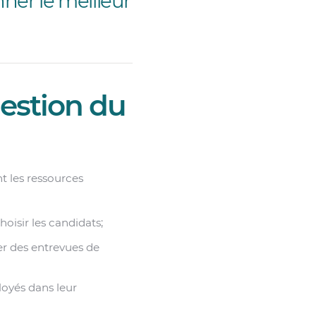
ner le meilleur
gestion du
t les ressources
oisir les candidats;
er des entrevues de
loyés dans leur