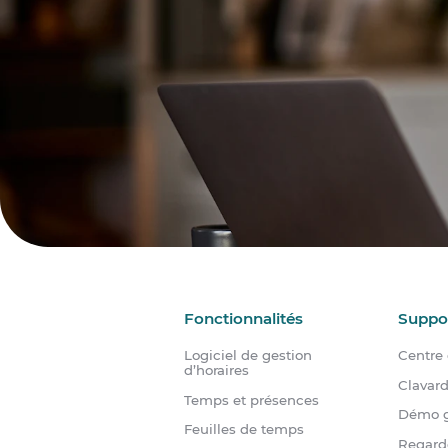
Fonctionnalités
Suppo
Logiciel de gestion
Centre 
d’horaires
Clavar
Temps et présences
Démo g
Feuilles de temps
Regard