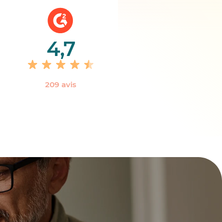
4,7
‎209 avis