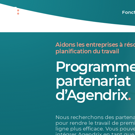
Fonct
Aidons les entreprises à rés
planification du travail
Programme
partenariat
d’Agendrix
.
Nous recherchons des partena
pour rendre le travail de prem
ligne plus efficace. Vous pouv
intégrer Agendrix en tant que