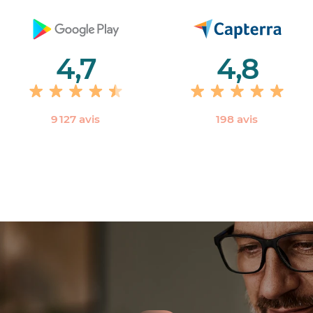
4,7
4,8
9 127 avis
198 avis