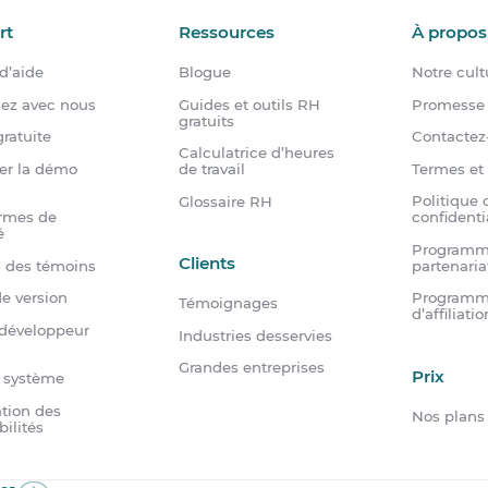
rt
Ressources
À propos
d’aide
Blogue
Notre cult
dez avec nous
Guides et outils RH
Promesse 
gratuits
ratuite
Contactez
Calculatrice d’heures
er la démo
Termes et
de travail
Politique 
Glossaire RH
rmes de
confidenti
é
Programm
Clients
n des témoins
partenaria
e version
Program
Témoignages
d’affiliatio
 développeur
Industries desservies
Grandes entreprises
Prix
u système
tion des
Nos plans
bilités