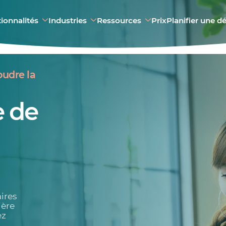
ionnalités
Industries
Ressources
Prix
Planifier une 
oudre la
 de
ires
ière
ez