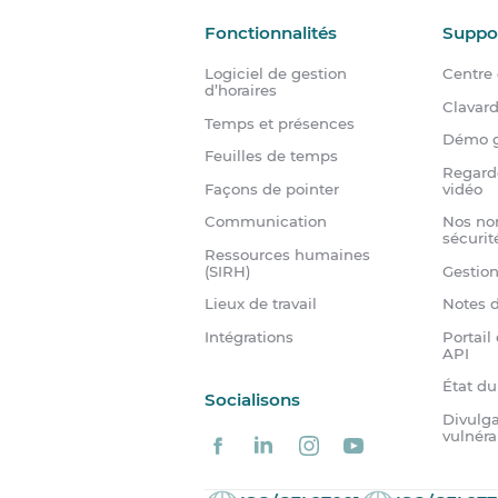
Fonctionnalités
Suppo
Logiciel de gestion
Centre 
d’horaires
Clavar
Temps et présences
Démo g
Feuilles de temps
Regard
Façons de pointer
vidéo
Communication
Nos no
sécurit
Ressources humaines
(SIRH)
Gestio
Lieux de travail
Notes d
Intégrations
Portail
API
État d
Socialisons
Divulga
vulnéra