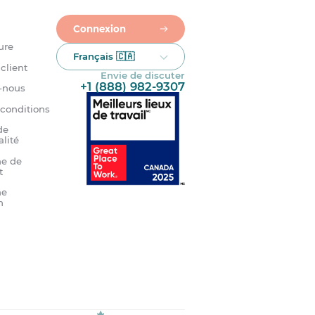
Connexion
ure
Français 🇨🇦
client
Envie de discuter
+1 (888) 982-9307
-nous
 conditions
de
alité
e de
t
me
n