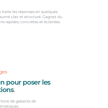
le traite les réponses en quelques
ésumé clair et structuré. Gagnez du
s rapides, concrètes et éclairées.
ges
on pour poser les
ions
.
toire de gabarits de
hématiques.