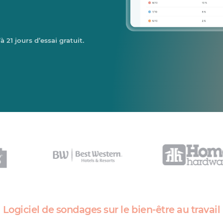
 21 jours d’essai gratuit.
Logiciel de sondages sur le bien-être au travail