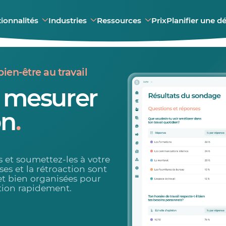
ionnalités
Industries
Ressources
Prix
Planifier une 
bien-être au travail
t mesurer
on
.
 et soumettez-les à votre
es et la rétroaction sont
et bien organisées pour
tion rapidement.