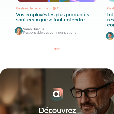
Gestion de personnel
11 min.
Gest
Vos employés les plus productifs
Int
sont ceux qui se font entendre
re
co
Sarah Busque
Responsable des communications
Découvrez