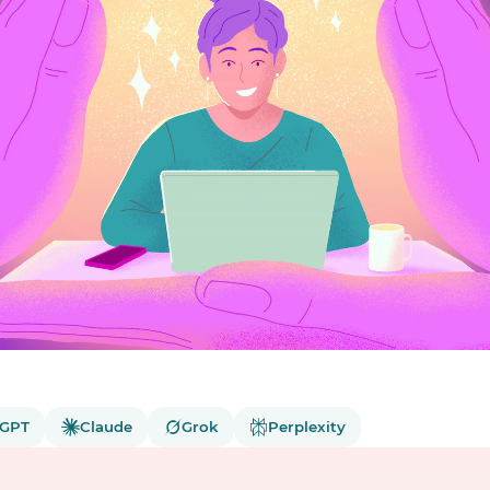
tGPT
Claude
Grok
Perplexity