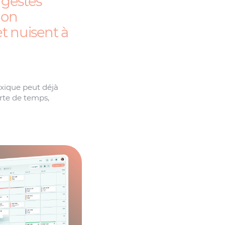
 gestes
ion
et nuisent à
xique peut déjà
erte de temps,