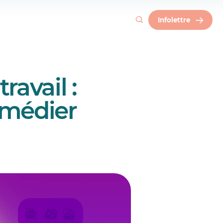
Infolettre
avail :
emédier