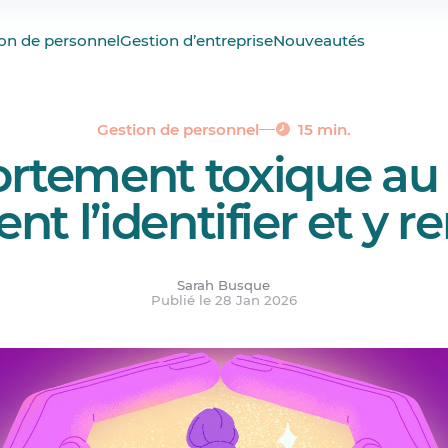
tement toxique au travail
on de personnel
Gestion d’entreprise
Nouveautés
ortement toxique au travail?
ements toxiques au travail
xique vs un conflit normal
Gestion de personnel
15 min.
tement toxique au tr
séquences d’un comportement toxique au travail?
 comportement toxique au travail?
t l’identifier et y r
 investissement rentable
ions.
Sarah Busque
Publié le 28 Jan 2026