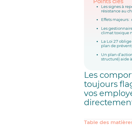
Points clés
Les signes à re
résistance au 
Effets majeurs :
Les gestionnaire
climat toxique ne
La Loi 27 oblig
plan de préventi
Un plan d’actio
structuré) aide 
Les comport
toujours fla
vos employés
directement 
Table des matière