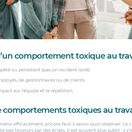
u’un comportement toxique au trav
té ou persistant (pas un incident isolé).
ployés, de gestionnaires ou de clients.
pact sur l’équipe et la répétition.
 comportements toxiques au trava
rvenir efficacement, encore faut-il savoir quoi observer. L
 pas toujours par des éclats. Il est souvent plus subtil : il s’in