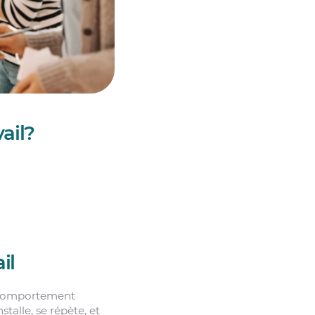
ail?
il
e comportement
stalle, se répète, et