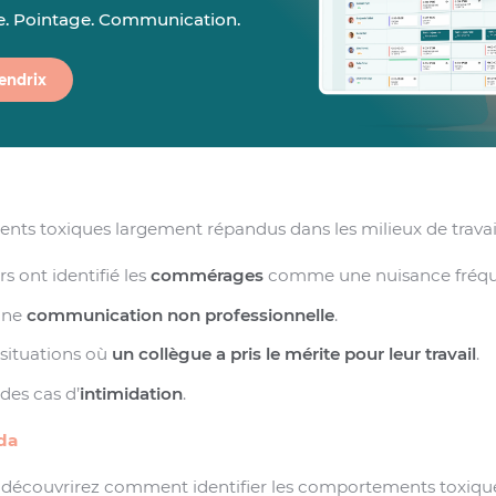
ne. Pointage. Communication.
endrix
ts toxiques largement répandus dans les milieux de travail
rs ont identifié les
commérages
comme une nuisance fréqu
 une
communication non professionnelle
.
 situations où
un collègue a pris le mérite pour leur travail
.
des cas d’
intimidation
.
da
s découvrirez comment identifier les comportements toxiques