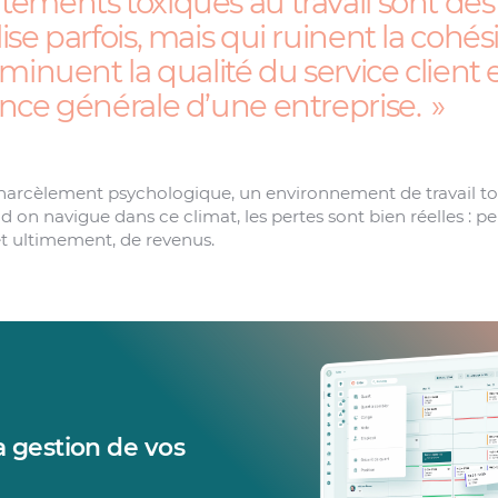
ements toxiques au travail sont des
se parfois, mais qui ruinent la cohés
minuent la qualité du service client 
nce générale d’une entreprise.
 harcèlement psychologique, un environnement de travail to
d on navigue dans ce climat, les pertes sont bien réelles : p
et ultimement, de revenus.
la gestion de vos