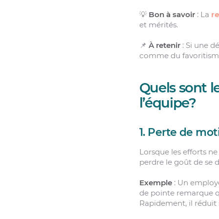
💡
Bon à savoir
: La
r
et mérités.
📌
À retenir
: Si une dé
comme du favoritism
Quels sont l
l’équipe?
1. Perte de mo
Lorsque les efforts n
perdre le goût de se d
Exemple
: Un employé
de pointe remarque qu
Rapidement, il réduit