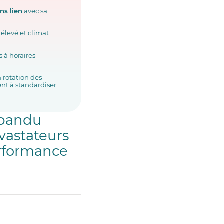
ns lien
avec sa
élevé et climat
 à horaires
a rotation des
nt à standardiser
répandu
évastateurs
erformance