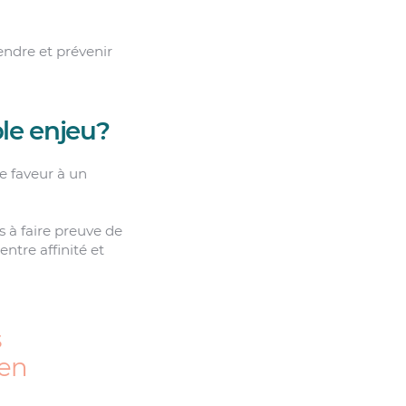
endre et prévenir
ble enjeu?
de faveur à un
 à faire preuve de
entre affinité et
s
 en