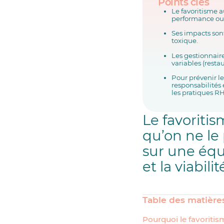
Points clés
Le favoritisme a
performance ou
Ses impacts son
toxique.
Les gestionnaire
variables (resta
Pour prévenir le 
responsabilités 
les pratiques R
Le favoriti
qu’on ne le
sur une équ
et la viabil
Table des matière
Pourquoi le favoritism