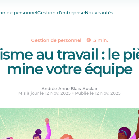
e au travail est un véritable enjeu?
on de personnel
Gestion d’entreprise
Nouveautés
le favoritisme au travail?
 du favoritisme au travail sur l’équipe?
 favoritisme au travail
Gestion de personnel
5 min.
isme au travail : le p
itisme vient d’un superviseur ou d’un gérant à votre charge?
me au travail pour une équipe performante
mine votre équipe
ions.
Andrée-Anne Blais-Auclair
Mis à jour le 12 Nov. 2025
Publié le 12 Nov. 2025