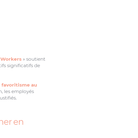
y Workers
» soutient
fs significatifs de
 favoritisme au
n, les employés
stifiés.
cher en