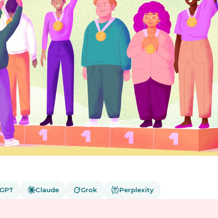
tGPT
Claude
Grok
Perplexity