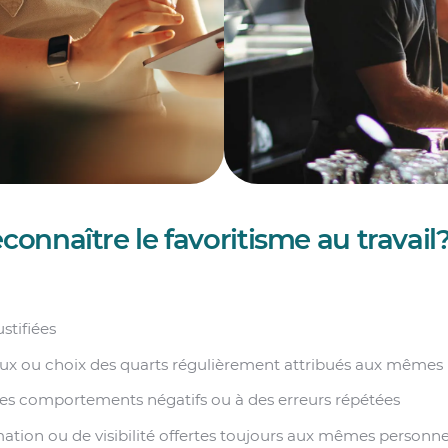
nnaître le favoritisme au travail
stifiées
ux ou choix des quarts régulièrement attribués aux mêmes
des comportements négatifs ou à des erreurs répétées
ation ou de visibilité offertes toujours aux mêmes personn