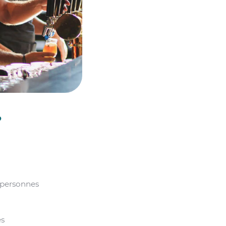
?
 personnes
es