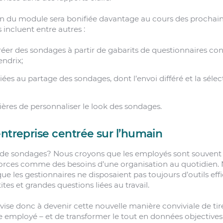
on du module sera bonifiée davantage au cours des prochain
 incluent entre autres :
créer des sondages à partir de gabarits de questionnaires co
endrix;
liées au partage des sondages, dont l’envoi différé et la sélec
ères de personnaliser le look des sondages.
entreprise centrée sur l’humain
e sondages? Nous croyons que les employés sont souvent 
orces comme des besoins d’une organisation au quotidien.
e les gestionnaires ne disposaient pas toujours d’outils ef
ites et grandes questions liées au travail.
se donc à devenir cette nouvelle manière conviviale de tire
employé – et de transformer le tout en données objectives 