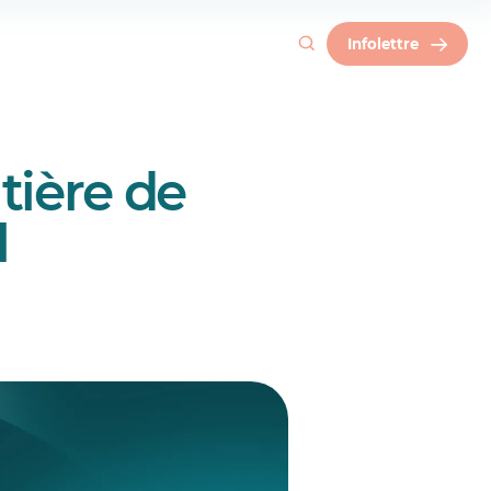
Infolettre
tière de
l