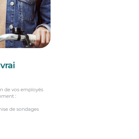
vrai
on de vos employés
amment :
emise de sondages