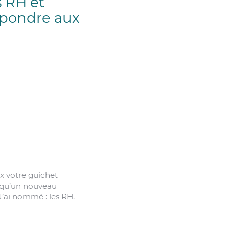
s RH et
répondre aux
x votre guichet
s qu’un nouveau
’ai nommé : les RH.