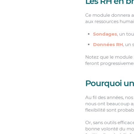
Les RH en br
Ce module donnera acc
aux ressources humain
Sondages
, un to
Données RH
, un
Notez que le module s
feront progressiveme
Pourquoi un
Au fil des années, nos
nous ont beaucoup app
flexibilité sont proba
Or, sans outils efficac
bonne volonté du mond