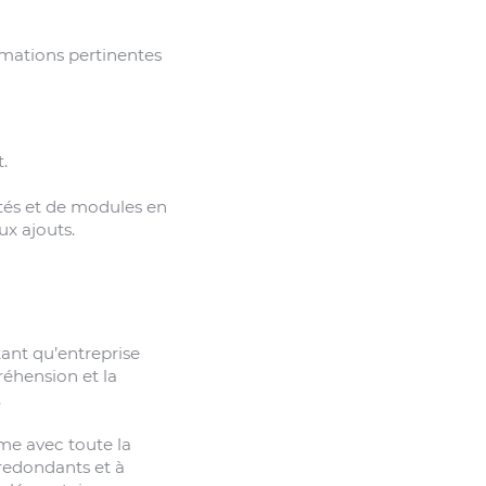
rmations pertinentes
.
ités et de modules en
x ajouts.
tant qu’entreprise
réhension et la
.
même avec toute la
redondants et à