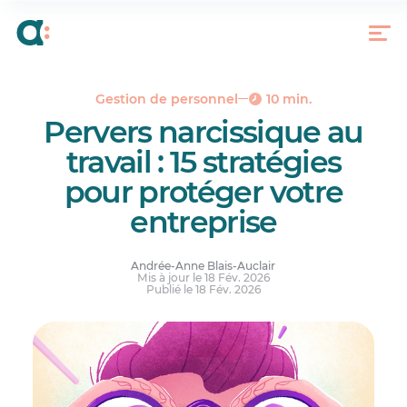
Pervers narcissique ou narcissisme au travail : de
quoi parle-t-on?
Comment reconnaître le pervers narcissique au
travail?
Les conséquences concrètes d’un pervers
Gestion de personnel
10 min.
narcissique sur le climat de travail
Pervers narcissique au
Pervers narcissique au travail : comment y faire
travail : 15 stratégies
face
pour protéger votre
Gestionnaires : 15 stratégies pour gérer un
pervers narcissique au travail
entreprise
Coin employés : 7 stratégies concrètes
En conclusion : dirigez avec clarté, pas avec l’ego
Andrée-Anne Blais-Auclair
Mis à jour le 18 Fév. 2026
Réponses à vos questions.
Publié le 18 Fév. 2026