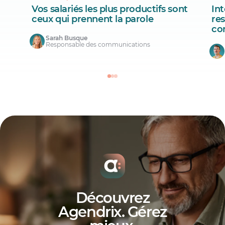
Vos salariés les plus productifs sont
Int
ceux qui prennent la parole
re
co
Sarah Busque
Responsable des communications
Découvrez
Agendrix. Gérez