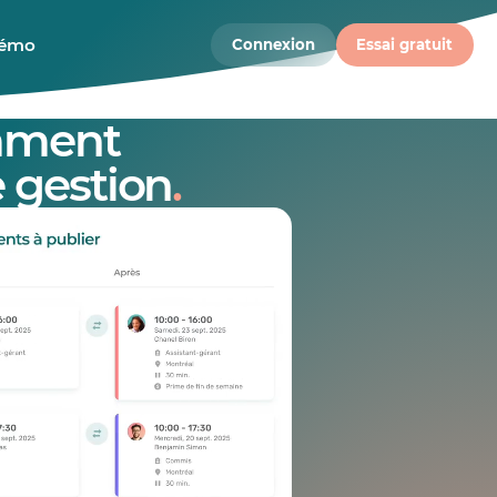
démo
Connexion
Essai gratuit
mment
 gestion
.