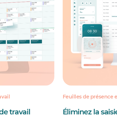
avail
Feuilles de présence e
de travail
Éliminez la sai