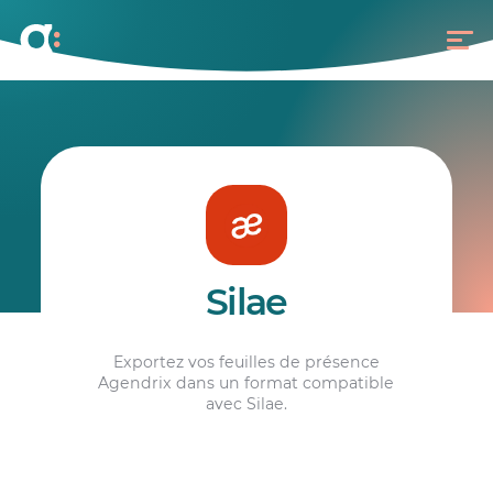
Silae
Exportez vos feuilles de présence
Agendrix dans un format compatible
avec Silae.