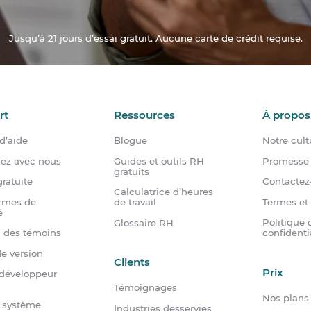
Jusqu’à 21 jours d’essai gratuit. Aucune carte de crédit requise.
rt
Ressources
À propos
d’aide
Blogue
Notre cult
dez avec nous
Guides et outils RH
Promesse 
gratuits
ratuite
Contactez
Calculatrice d’heures
rmes de
Termes et
de travail
é
Politique 
Glossaire RH
n des témoins
confidenti
e version
Clients
Prix
 développeur
Témoignages
Nos plans
u système
Industries desservies