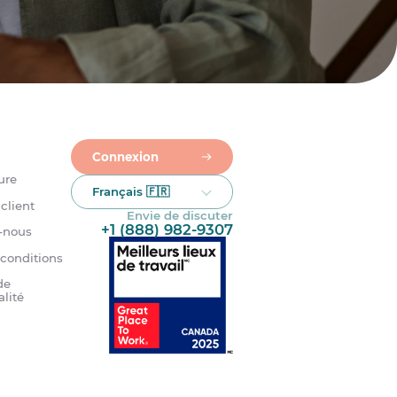
Connexion
ure
Français 🇫🇷
client
Envie de discuter
+1 (888) 982-9307
-nous
 conditions
de
alité