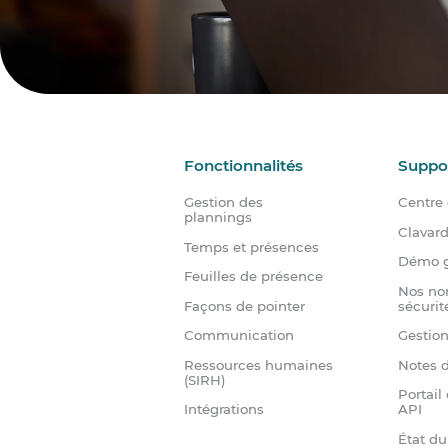
Fonctionnalités
Suppo
Gestion des
Centre 
plannings
Clavar
Temps et présences
Démo g
Feuilles de présence
Nos no
Façons de pointer
sécurit
Communication
Gestio
Ressources humaines
Notes d
(SIRH)
Portail
Intégrations
API
État d