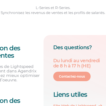
L-Series et R-Series.
Synchronisez les revenus de ventes et les profils de salariés.
ion des
Des questions?
entes
Du lundi au vendredi
de 8 h à 17 h (HE)
es de Lightspeed
ment dans Agendrix
iez mieux optimiser
Contactez-nous
d’oeuvre.
Liens utiles
ion des
Site Web de Lightspeed