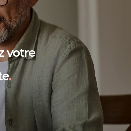
 votre
te
.