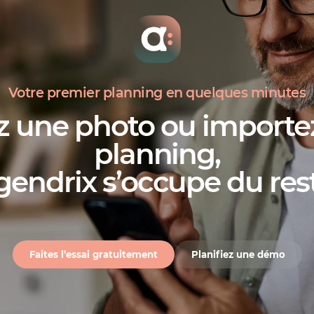
Votre premier planning en quelques minutes
z une photo ou importez
planning,
gendrix s’occupe du res
Faites l’essai gratuitement
Planifiez une démo