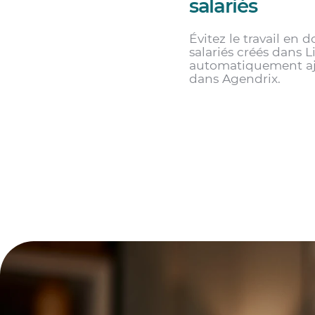
salariés
Évitez le travail en d
salariés créés dans 
automatiquement aj
dans Agendrix.