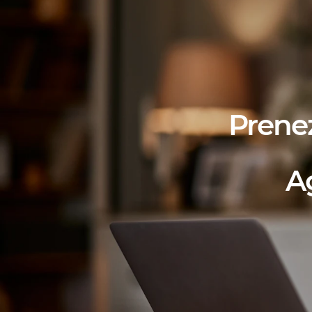
Prene
A