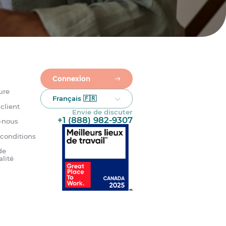
Connexion
ure
Français 🇫🇷
client
Envie de discuter
+1 (888) 982-9307
-nous
 conditions
de
alité