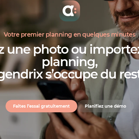
Votre premier planning en quelques minutes
z une photo ou importez
planning,
gendrix s’occupe du res
Faites l’essai gratuitement
Planifiez une démo