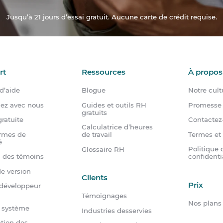
Jusqu’à 21 jours d’essai gratuit. Aucune carte de crédit requise.
rt
Ressources
À propos
d’aide
Blogue
Notre cult
dez avec nous
Guides et outils RH
Promesse 
gratuits
ratuite
Contactez
Calculatrice d’heures
rmes de
Termes et
de travail
é
Politique 
Glossaire RH
n des témoins
confidenti
e version
Clients
Prix
 développeur
Témoignages
Nos plans
u système
Industries desservies
tion des