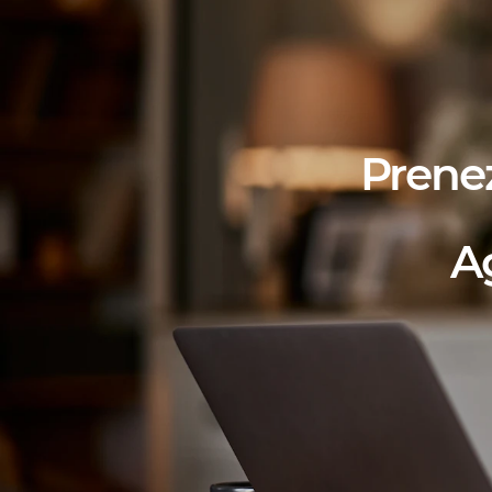
Prene
A