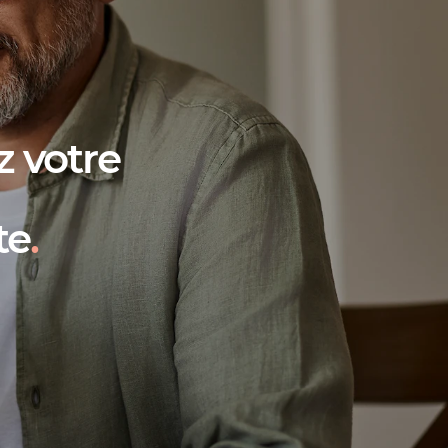
 votre
te
.