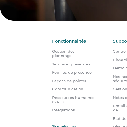
Fonctionnalités
Suppo
Gestion des
Centre 
plannings
Clavar
Temps et présences
Démo g
Feuilles de présence
Nos no
Façons de pointer
sécurit
Communication
Gestio
Ressources humaines
Notes d
(SIRH)
Portail
Intégrations
API
État d
Socialisons
Divulga