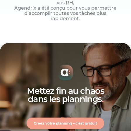
vos RH,
Agendrix a été conçu pour vous permettre
d’accomplir toutes vos tâches plus
rapidement.
Centralisez vos RH
Accueil et intégration, dossiers RH et
sondages internes.
Mettez fin au chaos
dans les plannings
.
Créez votre planning – c’est gratuit