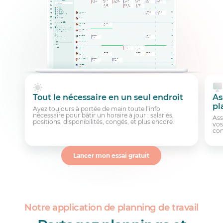
Tout le nécessaire en un seul endroit
As
pl
Ayez toujours à portée de main toute l’info
nécessaire pour bâtir un horaire à jour : salariés,
Ass
positions, disponibilités, congés, et plus encore.
vos
con
Lancer mon essai gratuit
Notre application de planning de travail