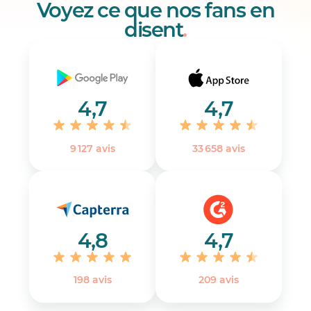
Voyez ce que nos fans en
disent
.
4,7
4,7
9 127 avis
33 658 avis
4,8
4,7
198 avis
‎209 avis