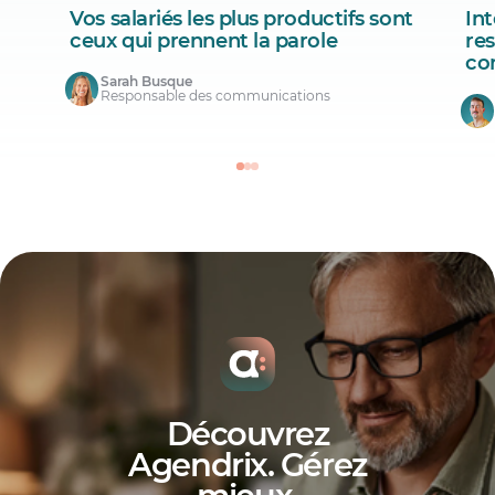
Vos salariés les plus productifs sont
Int
ceux qui prennent la parole
re
co
Sarah Busque
Responsable des communications
Découvrez
Agendrix. Gérez