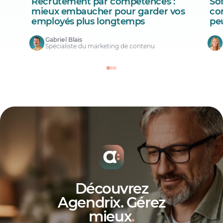
Recrutement par compétences :
Sof
mieux embaucher pour garder vos
co
employés plus longtemps
pe
Gabriel Blais
Spécialiste du marketing de contenu
Découvrez
Agendrix. Gérez
mieux
.