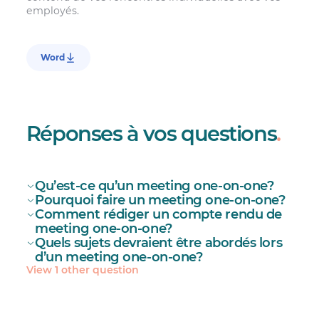
employés.
Word
Réponses à vos questions
.
Qu’est-ce qu’un meeting one-on-one?
Pourquoi faire un meeting one-on-one?
meeting one-on-one
Comment rédiger un compte rendu de
meeting one-on-one?
Quels sujets devraient être abordés lors
d’un meeting one-on-one?
conflits
View 1 other question
niveau de
mieux
stress
comprendre