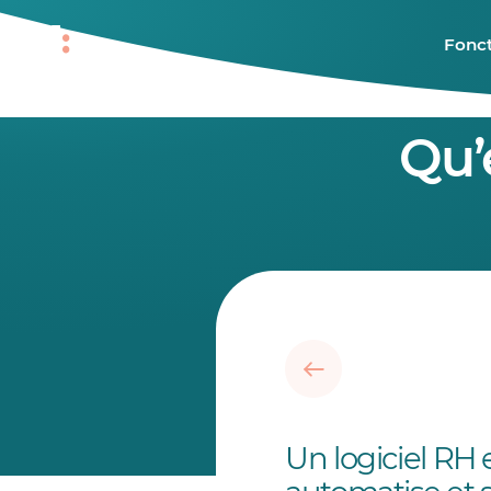
Fonct
Qu’
Un logiciel RH 