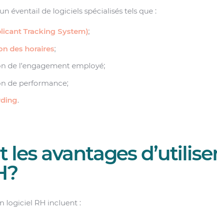
un éventail de logiciels spécialisés tels que :
licant Tracking System)
;
ion des horaires
;
tion de l’engagement employé;
ion de performance;
ding
.
 les avantages d’utilise
H?
n logiciel RH incluent :