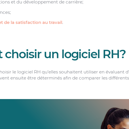
tions et du développement de carrière;
nces;
t de la satisfaction au travail
.
hoisir un logiciel RH?
oisir le logiciel RH qu’elles souhaitent utiliser en évaluant 
ivent ensuite être déterminés afin de comparer les différents 