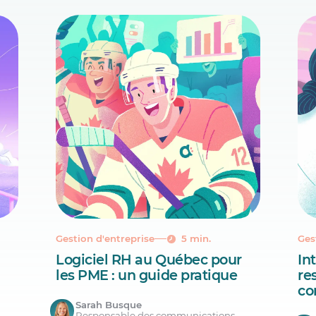
Gestion d'entreprise
5 min.
Ges
Logiciel RH au Québec pour
Int
les PME : un guide pratique
re
co
Sarah Busque
Responsable des communications