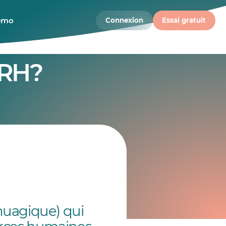
démo
Connexion
Essai gratuit
 RH?
onuagique) qui