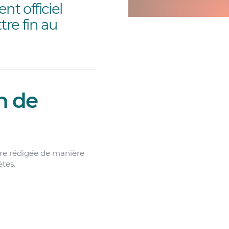
nt officiel
re fin au
n de
être rédigée de manière
ètes.