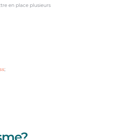
tre en place plusieurs
ss
;
isme?