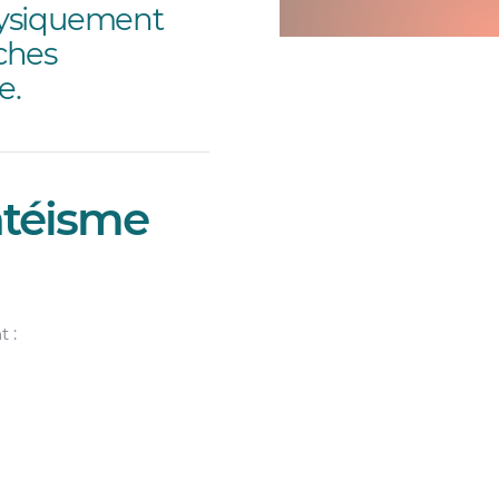
hysiquement
âches
e.
ntéisme
t :