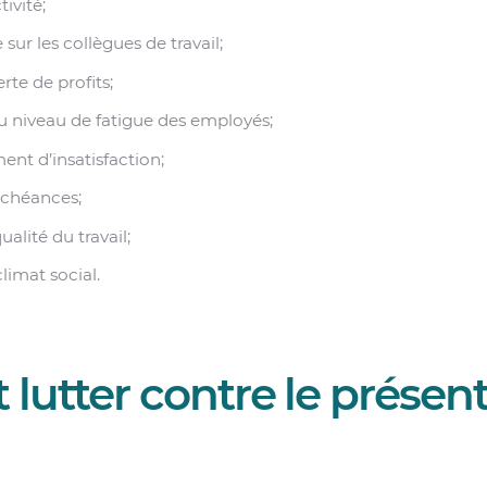
ivité;
sur les collègues de travail;
te de profits;
 niveau de fatigue des employés;
nt d’insatisfaction;
échéances;
alité du travail;
imat social.
utter contre le présen