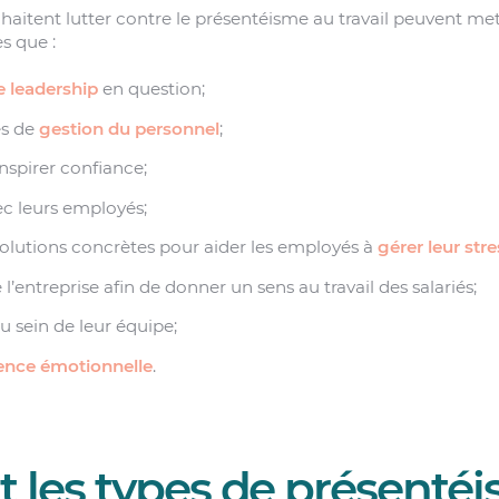
haitent lutter contre le présentéisme au travail peuvent met
es que :
e leadership
en question;
es de
gestion du personnel
;
nspirer confiance;
ec leurs employés;
solutions concrètes pour aider les employés à
gérer leur stre
 l’entreprise afin de donner un sens au travail des salariés;
au sein de leur équipe;
gence émotionnelle
.
t les types de présenté