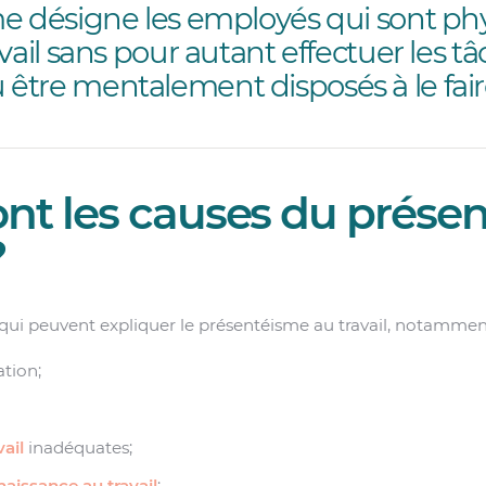
me désigne les employés qui sont p
vail sans pour autant effectuer les t
tre mentalement disposés à le fair
ont les causes du prése
?
s qui peuvent expliquer le présentéisme au travail, notammen
tion;
ail
inadéquates;
aissance au travail
;