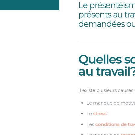
Le présentéis
présents au tra
demandées ou ê
Quelles s
au travail
Il existe plusieurs cause
Le manque de motiva
Le
stress
;
Les
conditions de trav
Le manque de
reconn