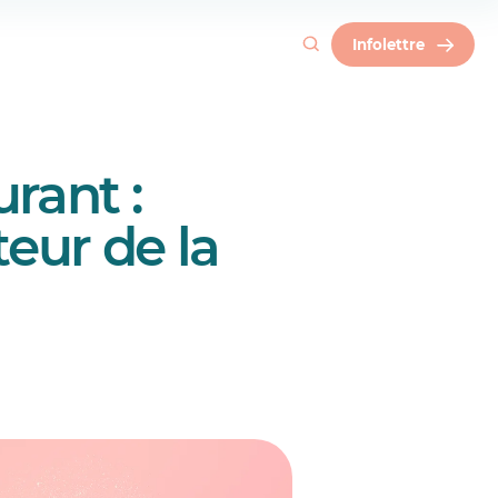
Infolettre
rant :
eur de la