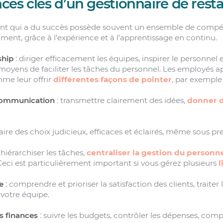
es clés d’un gestionnaire de rest
ant qui a du succès possède souvent un ensemble de compé
ent, grâce à l’expérience et à l’apprentissage en continu.
ship
: diriger efficacement les équipes, inspirer le personnel
 moyens de faciliter les tâches du personnel. Les employés 
omme leur offrir
différentes façons de pointer
, par exemple
ommunication
: transmettre clairement des idées,
donner d
faire des choix judicieux, efficaces et éclairés, même sous pre
 hiérarchiser les tâches,
centraliser la gestion du personn
Ceci est particulièrement important si vous gérez plusieurs
l
e
: comprendre et prioriser la satisfaction des clients, traiter 
 votre équipe.
 finances
: suivre les budgets, contrôler les dépenses, comp