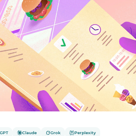
tGPT
Claude
Grok
Perplexity