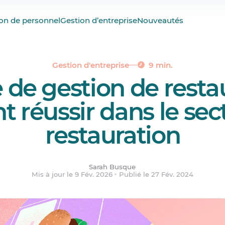
estion efficace d’un restaurant?
on de personnel
Gestion d’entreprise
Nouveautés
d’un gestionnaire de restaurant
n de restaurant
ions.
Gestion d'entreprise
9 min.
 de gestion de restau
réussir dans le sect
restauration
Sarah Busque
Mis à jour le 9 Fév. 2026
Publié le 27 Fév. 2024