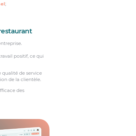
el
;
 restaurant
ntreprise.
vail positif, ce qui
 qualité de service
on de la clientèle.
efficace des