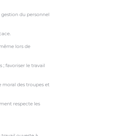
 gestion du personnel
cace.
e même lors de
; favoriser le travail
e moral des troupes et
nement respecte les
ravail ouverte à