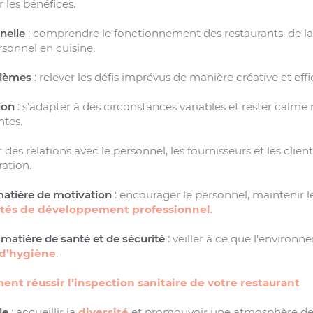
r les bénéfices.
nelle
: comprendre le fonctionnement des restaurants, de la
rsonnel en cuisine.
blèmes
: relever les défis imprévus de manière créative et effi
ion
: s’adapter à des circonstances variables et rester calm
ntes.
r des relations avec le personnel, les fournisseurs et les clients 
ration.
tière de motivation
: encourager le personnel, maintenir l
lités de développement professionnel
.
matière de santé et de sécurité
: veiller à ce que l’environ
 d’hygiène
.
nt réussir l’inspection sanitaire de votre restaurant
le
: accueillir la
diversité
et promouvoir une atmosphère de t