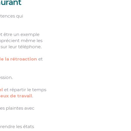
aurant
tences qui
 et être un exemple
apprécient même les
 sur leur téléphone.
e la rétroaction
et
ssion.
el
et répartir le temps
ieux de travail
.
les plaintes avec
rendre les états