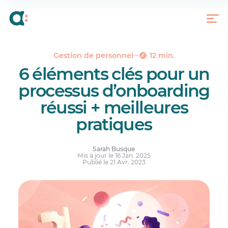
Qu’est-ce que le processus d’onboarding des
employés?
Quel est l’objectif principal de l’onboarding des
employés?
Les 5 étapes principales du processus
Gestion de personnel
12 min.
d’onboarding
6 éléments clés pour un
Comment créer un programme d’onboarding
processus d’onboarding
réussi
réussi + meilleures
6 erreurs fréquentes lors de l’onboarding
pratiques
Conclusion
Réponses à vos questions.
Sarah Busque
Mis à jour le 16 Jan. 2025
Publié le 21 Avr. 2023