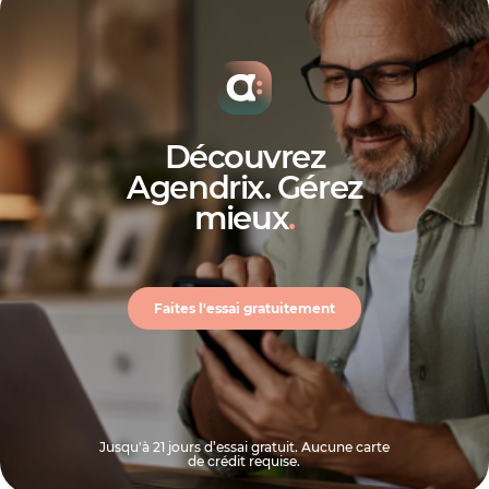
Découvrez
Agendrix. Gérez
mieux
.
Faites l'essai gratuitement
Jusqu'à 21 jours d’essai gratuit. Aucune carte
de crédit requise.