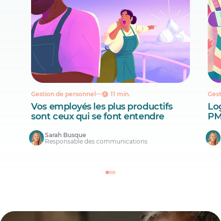
Gestion de personnel
11 min.
Gest
Vos employés les plus productifs
Lo
sont ceux qui se font entendre
PM
Sarah Busque
Responsable des communications