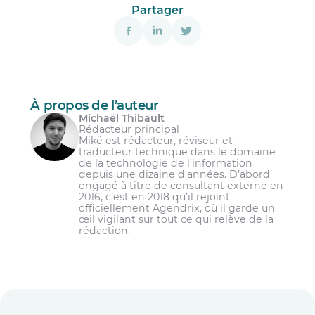
tâches.
Partager
En ajoutant le widget
Tâches de quarts
dans le tableau de bord; ce dernier vous
donnera un aperçu global de l’état de
toutes les tâches.
En générant le nouveau rapport intitulé
Tâches de quarts
.
À propos de l’auteur
Michaël Thibault
Rédacteur principal
Mikë est rédacteur, réviseur et
traducteur technique dans le domaine
de la technologie de l’information
depuis une dizaine d'années. D’abord
engagé à titre de consultant externe en
2016, c’est en 2018 qu’il rejoint
officiellement Agendrix, où il garde un
œil vigilant sur tout ce qui relève de la
rédaction.