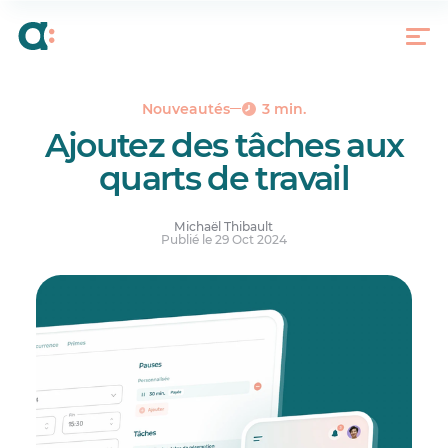
Quelques exemples d’utilisation
Les étapes pour ajouter des tâches à un quart de
travail
Réponses à vos questions.
Nouveautés
3 min.
Ajoutez des tâches aux
quarts de travail
Michaël Thibault
Publié le 29 Oct 2024