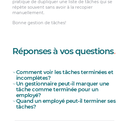
pratique de dupliquer une liste de tâches qui se
répète souvent sans avoir à la recopier
manuellement.
Bonne gestion de tâches!
Réponses à vos questions
.
Comment voir les tâches terminées et
incomplètes?
Un gestionnaire peut-il marquer une
tâche comme terminée pour un
employé?
Quand un employé peut-il terminer ses
En accédant directement à un quart où des
tâches?
tâches ont été ajoutées; les tâches
Registre
terminées se retrouveront sous la section
Terminées
. L’onglet
Registre
détaille aussi
et
toutes les modifications qui concernent les