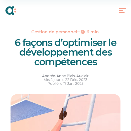
Développement des compétences ou formation
continue : quelle différence?
Pourquoi miser sur le développement des
compétences?
6 façons d’optimiser le développement des
Gestion de personnel
6 min.
compétences
6 façons d’optimiser le
Entreprise apprenante, employeur attrayant
développement des
compétences
Andrée-Anne Blais-Auclair
Mis à jour le 22 Déc. 2023
Publié le 17 Jan. 2023