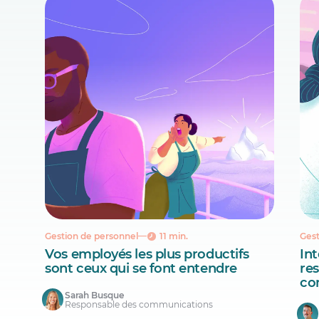
Gestion de personnel
11 min.
Gest
Vos employés les plus productifs
Int
sont ceux qui se font entendre
re
co
Sarah Busque
Responsable des communications