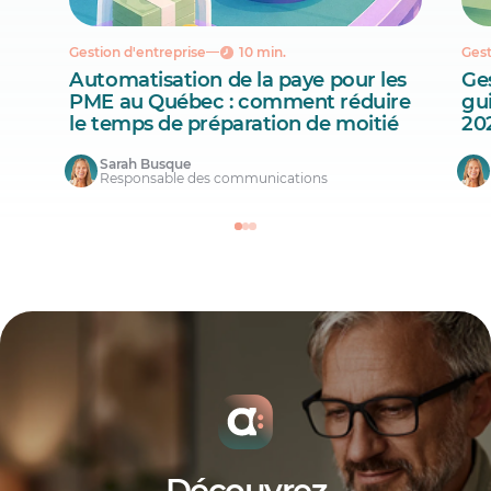
Gestion d'entreprise
10 min.
Gest
Automatisation de la paye pour les
Ges
PME au Québec : comment réduire
gu
le temps de préparation de moitié
20
Sarah Busque
Responsable des communications
Découvrez