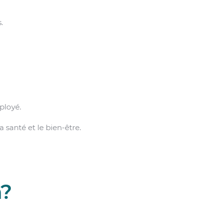
.
ployé.
a santé et le bien-être.
n?