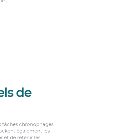
e :
els de
ses tâches chronophages
stockent également les
 et de retenir les