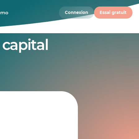
démo
Connexion
Essai gratuit
 capital