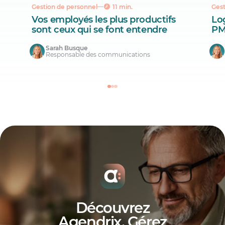
Gestion de personnel
11 min.
Gest
Vos employés les plus productifs
Lo
sont ceux qui se font entendre
PM
Sarah Busque
Responsable des communications
Découvrez
Agendrix. Gérez