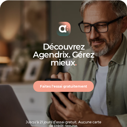
Découvrez
Agendrix. Gérez
mieux
.
Faites l'essai gratuitement
Jusqu'à 21 jours d’essai gratuit. Aucune carte
de crédit requise.