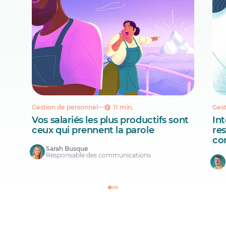
Gestion de personnel
11 min.
Gest
Vos salariés les plus productifs sont
Int
ceux qui prennent la parole
re
co
Sarah Busque
Responsable des communications