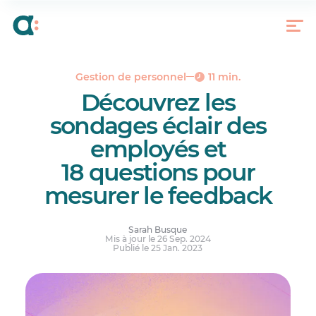
Qu’est-ce qu’un sondage éclair auprès des
employés?
Types de sondages éclairs auprès des employés
Avantages d’utiliser les sondages éclairs
Gestion de personnel
11 min.
Que pouvez-vous mesurer à l’aide des sondages
Découvrez les
éclair auprès des employés?
sondages éclair des
Pratiques exemplaires en matière de sondage
éclair auprès des employés
employés et
Structure des questions d’un sondage éclair
18 questions pour
Conclusion
mesurer le feedback
Réponses à vos questions.
Sarah Busque
Mis à jour le 26 Sep. 2024
Publié le 25 Jan. 2023