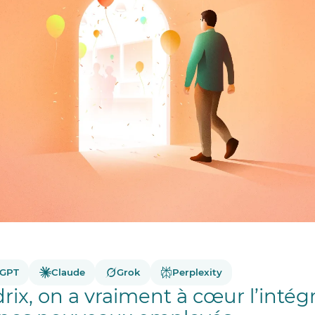
tGPT
Claude
Grok
Perplexity
ix, on a vraiment à cœur l’intégr