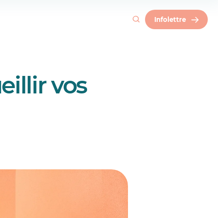
Infolettre
illir vos