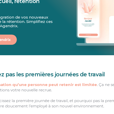
cueil, rétention
ntégration de vos nouveaux
 la rétention. Simplifiez ces
Agendrix.
endrix
z pas les premières journées de travail
mation qu’une personne peut retenir est limitée
. Ça ne s
ions votre nouvelle recrue.
cissez la première journée de travail, et pourquoi pas la pr
ire doucement l’employé à son nouvel environnement.