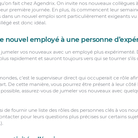
u’on fait chez Agendrix. On invite nos nouveaux collègues à a
e leur première journée. En plus, ils commencent leur semaine
s dans un nouvel emploi sont particulièrement exigeants vu 
llégé est donc idéal.
re nouvel employé à une personne d’expé
 de jumeler vos nouveaux avec un employé plus expérimenté. 
lus rapidement et sauront toujours vers qui se tourner s’ils 
ondes, c’est le superviseur direct qui occuperait ce rôle af
rt. De cette manière, vous pourrez être présent à leur côté l
as possible, assurez-vous de jumeler vos nouveaux avec quelqu
si de fournir une liste des rôles des personnes clés à vos n
 contacter pour leurs questions plus précises sur certains suje
).