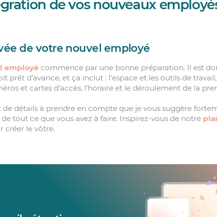
tégration de vos nouveaux employés
arrivée de votre nouvel employé
el employé
commence par une bonne préparation. Il est do
oit prêt d’avance, et ça inclut : l’espace et les outils de trava
méros et cartes d’accès, l’horaire et le déroulement de la pre
ment de détails à prendre en compte que je vous suggère forte
lée de tout ce que vous avez à faire. Inspirez-vous de notre
pla
 créer le vôtre.