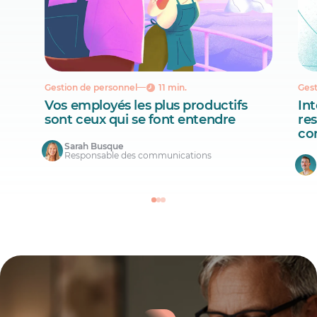
Gestion de personnel
11 min.
Gest
Vos employés les plus productifs
Int
sont ceux qui se font entendre
re
co
Sarah Busque
Responsable des communications