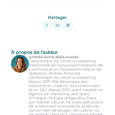
Offrir un horaire flexible;
Une diminution de la productivité;
Les raisons personnelles;
Récompenser l’assiduité des employés;
Une augmentation du stress au travail;
La nécessité de s’occuper d’un membre de
Partager
Permettre le télétravail;
la famille;
Une augmentation des coûts d’opération;
Avoir une politique d’absentéisme;
Les responsabilités parentales;
Une diminution de la qualité des relations
entre les employés;
Offrir un programme d’aide aux employés;
La recherche d’emploi;
Une diminution de la satisfaction des
Faire preuve d’empathie;
Le manque de flexibilité des horaires de
employés;
travail;
Réduire le stress au travail;
À propos de l’auteur
Une augmentation du taux de roulement
Les problèmes de santé mentale;
Andrée-Anne Blais-Auclair
Avoir un outil de suivi des heures de travail;
des employés.
Gestionnaire de contenu marketing
Le harcèlement au travail;
Passionnée de ressources humaines, de
Augmenter la motivation et l’engagement
communication interpersonnelle et de
des employés;
Le manque de motivation ou
rédaction, Andrée-Anne est
d’engagement;
Gestionnaire de contenu marketing
Avoir une politique de gestion humaine
depuis 2019. Elle développe son
des ressources;
Les problèmes de gestion des employés.
expertise en création de contenu web
et en SEO depuis 2013, ayant travaillé en
Améliorer la communication dans
Agence de marketing web avant
l’organisation.
d’intégrer l’équipe d’Agendrix. Dans
son habitat naturel, ne soyez pas surpris
de la retrouver entourée de sa famille,
soit en train de bouger, de cuisiner ou
de jardiner dans leur campagne adorée.