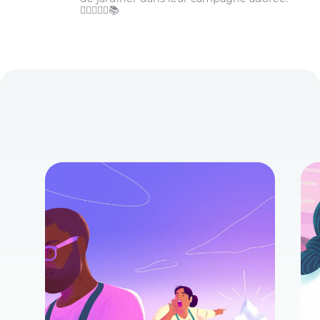
🏋️‍♀️👩‍🌾🌾📚