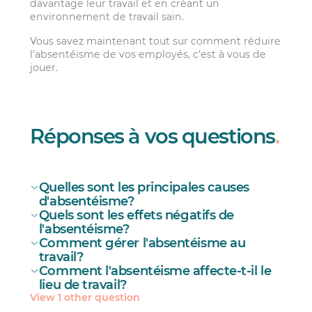
davantage leur travail et en créant un
environnement de travail sain.
Vous savez maintenant tout sur comment réduire
l’absentéisme de vos employés, c’est à vous de
jouer.
Réponses à vos questions
.
Quelles sont les principales causes
d'absentéisme?
Quels sont les effets négatifs de
l'absentéisme?
Comment gérer l'absentéisme au
travail?
Les maladies et les blessures;
Comment l'absentéisme affecte-t-il le
L’épuisement professionnel;
lieu de travail?
Une augmentation des heures
View 1 other question
supplémentaires;
Le stress au travail;