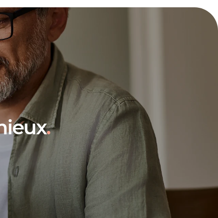
mieux
.