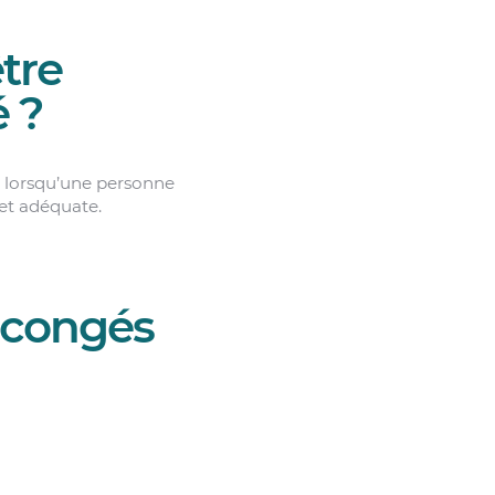
tre
é ?
dé lorsqu’une personne
 et adéquate.
e congés