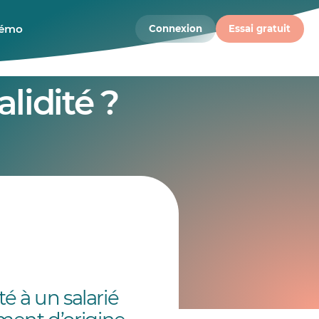
démo
Connexion
Essai gratuit
lidité ?
é à un salarié