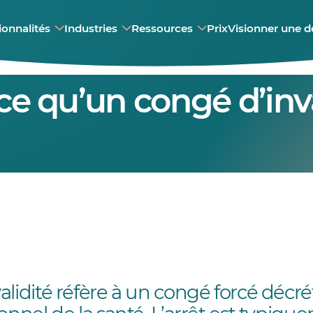
ionnalités
Industries
Ressources
Prix
Visionner une 
ce qu’un congé d’inva
lidité réfère à un congé forcé décrét