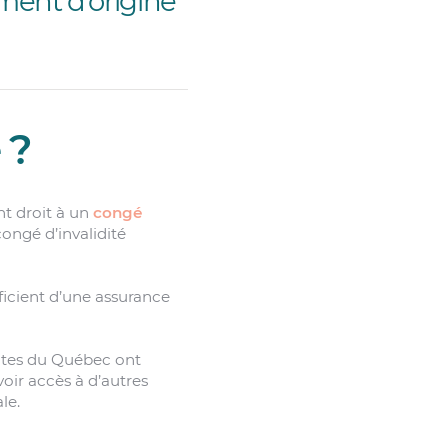
ement d’origine
 ?
ont droit à un
congé
congé d’invalidité
ficient d’une assurance
ntes du Québec ont
oir accès à d’autres
le.