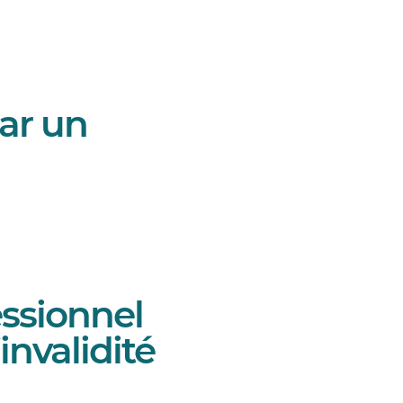
par un
essionnel
invalidité