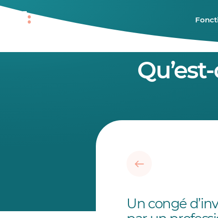
Fonct
Qu’est-
Un congé d’inva