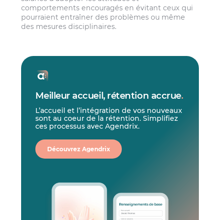
comportements encouragés en évitant ceux qui
pourraient entraîner des problèmes ou même
des mesures disciplinaires.
Meilleur accueil, rétention accrue
.
L’accueil et l’intégration de vos nouveaux
sont au coeur de la rétention. Simplifiez
ces processus avec Agendrix.
Découvrez Agendrix