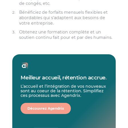
de congés, etc.
Bénéficiez de forfaits mensuels flexibles et
abordables qui s’adaptent aux besoins de
votre entreprise.
Obtenez une formation complète et un
soutien continu fait pour et par des humains.
Meilleur accueil, rétention accrue
.
L’accueil et l’intégration de vos nouveaux
sont au coeur de la rétention. Simplifiez
ces processus avec Agendrix.
Découvrez Agendrix