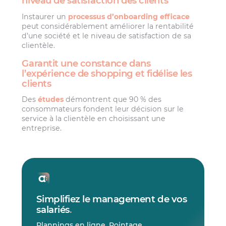
niveau de satisfaction des clients
Instaurer un
processus d’onboarding efficace
peut considérablement améliorer la rentabilité
d’une société et le niveau de satisfaction de sa
clientèle.
Garantit une constance dans
l’expérience de shopping et fidélise les
clients
Des
études
démontrent que 90 % des
consommateurs fondent leur décision sur le
service à la clientèle en choisissant une
entreprise.
Simplifiez le management de vos
salariés
.
Plannings en ligne. Pointage.