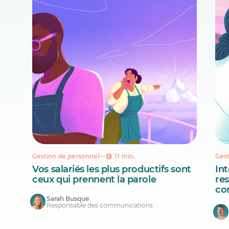
Gestion de personnel
11 min.
Gest
Vos salariés les plus productifs sont
Int
ceux qui prennent la parole
re
co
Sarah Busque
Responsable des communications