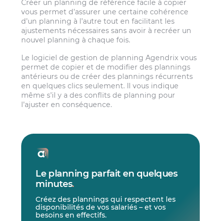
Créer un planning de référence facile à copier
vous permet d’assurer une certaine cohérence
d’un planning à l’autre tout en facilitant les
ajustements nécessaires sans avoir à recréer un
nouvel planning à chaque fois.
Le logiciel de gestion de planning Agendrix vous
permet de copier et de modifier des plannings
antérieurs ou de créer des plannings récurrents
en quelques clics seulement. Il vous indique
même s’il y a des conflits de planning pour
l’ajuster en conséquence.
Le planning parfait en quelques
minutes
.
Créez des plannings qui respectent les
disponibilités de vos salariés – et vos
besoins en effectifs.