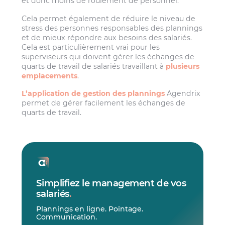
et donc moins de roulement de personnel.
Cela permet également de réduire le niveau de
stress des personnes responsables des plannings
et de mieux répondre aux besoins des salariés.
Cela est particulièrement vrai pour les
superviseurs qui doivent gérer les échanges de
quarts de travail de salariés travaillant à
plusieurs
emplacements
.
L’application de gestion des plannings
Agendrix
permet de gérer facilement les échanges de
quarts de travail.
Simplifiez le management de vos
salariés
.
Plannings en ligne. Pointage.
Communication.