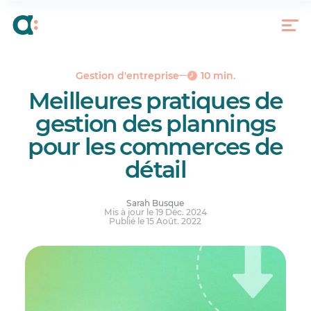
Les avantages d’optimiser la gestion des
plannings des salariés dans les commerces de
détail
Les meilleures pratiques en matière de gestion
des plannings
Gestion d'entreprise
10 min.
Quelques conseils sur la gestion des plannings
Meilleures pratiques de
du personnel
gestion des plannings
Comment optimiser la gestion des plannings
dans les commerces de détail avec Agendrix
pour les commerces de
Réponses à vos questions.
détail
Sarah Busque
Mis à jour le 19 Déc. 2024
Publié le 15 Août. 2022