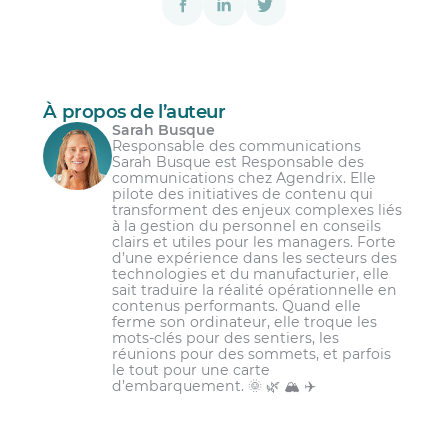
À propos de l’auteur
Sarah Busque
Responsable des communications
Sarah Busque est Responsable des
Des quarts de huit heures selon un
communications chez Agendrix. Elle
planning fixe ou en rotation;
pilote des initiatives de contenu qui
transforment des enjeux complexes liés
Quatre quarts de 10 heures suivis de trois
à la gestion du personnel en conseils
jours de repos;
clairs et utiles pour les managers. Forte
d’une expérience dans les secteurs des
Plusieurs quarts de 12 heures suivis de
technologies et du manufacturier, elle
plusieurs jours de repos.
sait traduire la réalité opérationnelle en
contenus performants. Quand elle
Les entreprises choisissent généralement
ferme son ordinateur, elle troque les
mots-clés pour des sentiers, les
la répartition qui convient le mieux aux
réunions pour des sommets, et parfois
besoins de leurs opérations et de leurs
le tout pour une carte
salariés, afin de les satisfaire et de
d’embarquement. 🌞 🌿 🏔️ ✈️
prolonger leur présence.