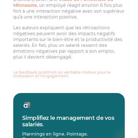
Minnesota
, un employé réagit environ 6 fois plus
fort à une interaction négative avec son supérieur
qu’à une interaction positive.
Les auteurs expliquent que les rétroactions
négatives peuvent avoir des impacts négatifs
importants sur le bien-être et la productivité des
salariés. En fait, plus un salarié ressent des
émotions négatives par rapport à son emploi,
plus il devient désengagé.
Le feedback positif est un véritable moteur pour la
motivation et l’engagement.
Simplifiez le management de vos
salariés
.
Plannings en ligne. Pointage.