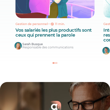
Gestion de personnel
11 min.
Gest
Vos salariés les plus productifs sont
Int
ceux qui prennent la parole
re
co
Sarah Busque
Responsable des communications