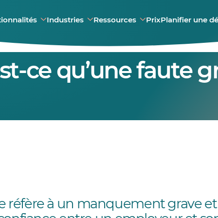
ionnalités
Industries
Ressources
Prix
Planifier une 
st-ce qu’une faute g
e réfère à un manquement grave et 