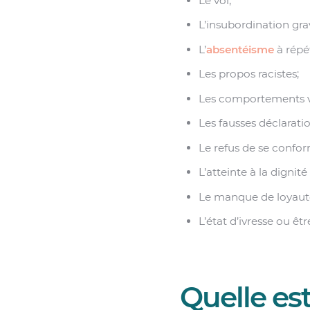
Le vol;
L’insubordination gra
L’
absentéisme
à répét
Les propos racistes;
Les comportements vi
Les fausses déclarat
Le refus de se confor
L’atteinte à la dignité
Le manque de loyauté
L’état d’ivresse ou êtr
Quelle est