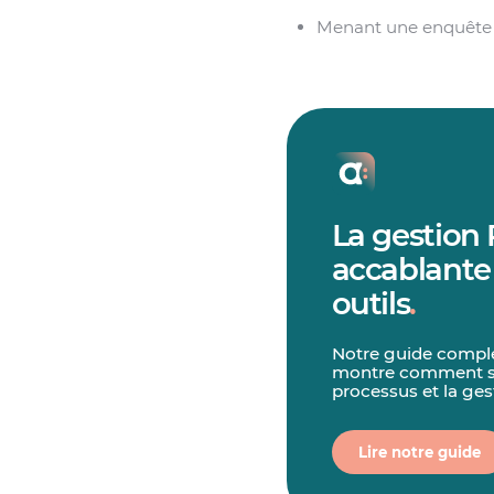
Menant une enquête s
La gestion 
accablante
outils
.
Notre guide complet
montre comment sim
processus et la ges
Lire notre guide