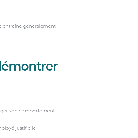
le entraîne généralement
démontrer
rriger son comportement,
loyé justifie le