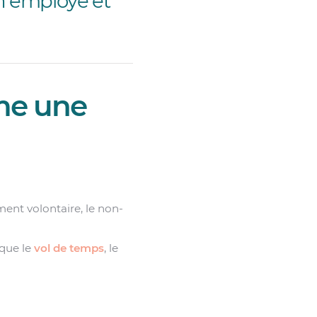
on employé et
me une
ent volontaire, le non-
 que le
vol de temps
, le