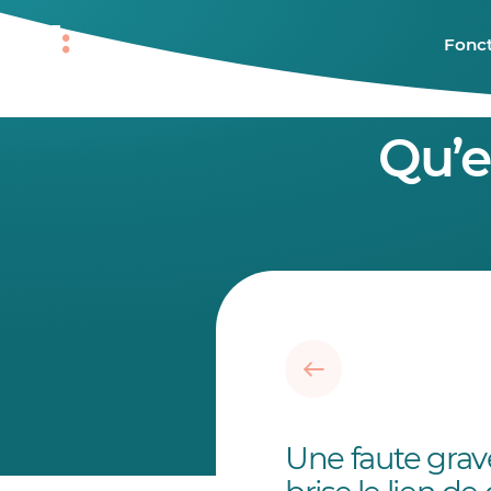
Fonct
Qu’e
Une faute grav