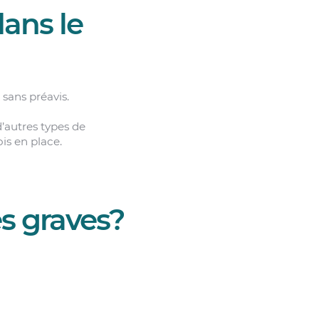
dans le
t
sans préavis.
’autres types de
ois en place.
s graves?