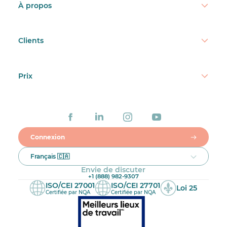
À propos
Clients
Prix
Connexion
Français 🇨🇦
Envie de discuter
+1 (888) 982-9307
ISO/CEI 27001
ISO/CEI 27701
Loi 25
Certifiée par NQA
Certifiée par NQA