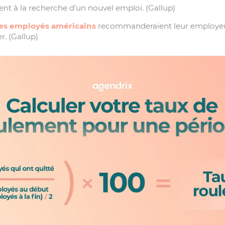
nt à la recherche d’un nouvel emploi. (Gallup)
des employés américains
recommanderaient leur employ
er. (Gallup)