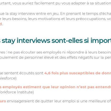
urtant, vous auriez facilement pu vous adapter à sa situation
ue la stay interview entre en jeu. En prenant le temps d’éc
 leurs besoins, leurs motivations et leurs préoccupations, 
rd
.
 stay interviews sont-elles si impo
res : ne pas écouter ses employés ni répondre à leurs besoin
ulement de personnel élevé et des effets négatifs sur la p
se sentent écoutés sont
4,6 fois plus susceptibles de don
Salesforce)
s employés estiment que leur opinion n’est pas enten
orkforce Institute)
eurs
envisageraient de quitter leur emploi si une meilleure off