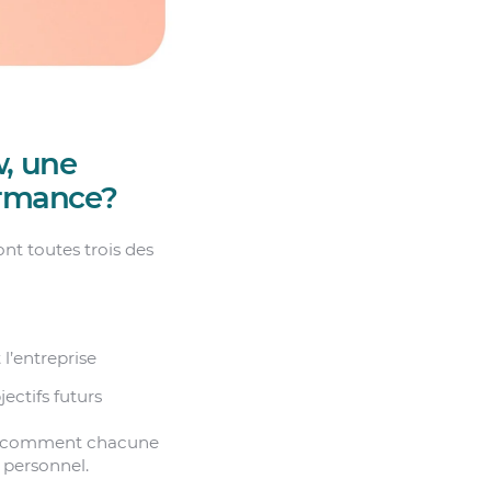
w, une
ormance?
nt toutes trois des
 l’entreprise
ectifs futurs
re comment chacune
 personnel.