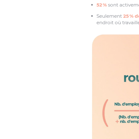
52 %
sont activeme
Seulement
25 % 
endroit où travaill