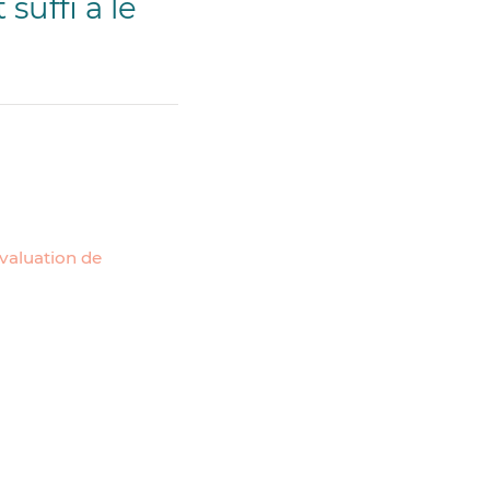
suffi à le
évaluation de