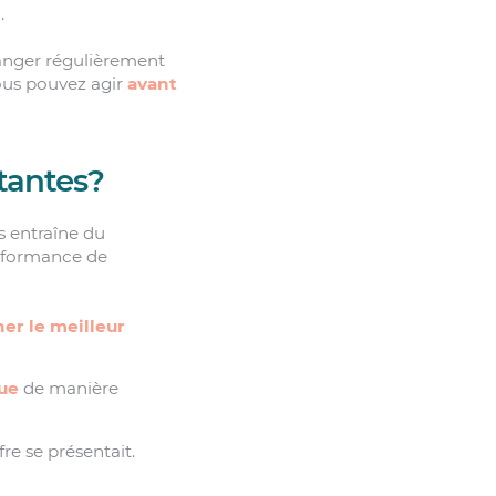
.
hanger régulièrement
vous pouvez agir
avant
rtantes?
s entraîne du
erformance de
ner le meilleur
due
de manière
re se présentait.