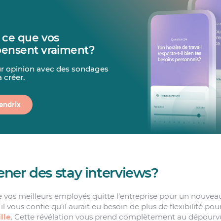
 ce que vos
ensent vraiment?
eur opinion avec des sondages
à créer.
endrix
ner des stay interviews?
de vos meilleurs employés quitte l’entreprise pour un nouvea
, il vous confie qu’il aurait eu besoin de plus de flexibilité p
lle
. Cette révélation vous prend complètement au dépourvu,