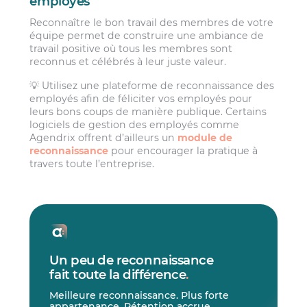
employés
Reconnaître le bon travail des membres de votre
équipe permet de construire une ambiance de
travail positive où tous les membres sont
reconnus et célébrés à leur juste valeur.
💡 Utilisez une plateforme de reconnaissance des
employés afin de féliciter vos employés pour
leurs bons coups de manière publique. Certains
logiciels de gestion des employés comme
Agendrix offrent d’ailleurs un
module de
reconnaissance
pour encourager la pratique à
travers toute l’entreprise.
Un peu de reconnaissance
fait toute la différence
.
Meilleure reconnaissance. Plus forte
appartenance. Rétention accrue.