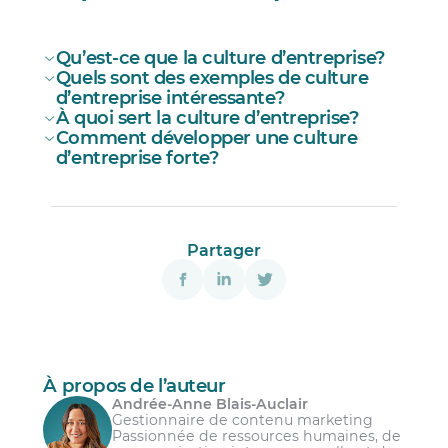
Qu’est-ce que la culture d’entreprise?
Quels sont des exemples de culture
d’entreprise intéressante?
À quoi sert la culture d’entreprise?
Comment développer une culture
d’entreprise forte?
Patagonia : le manuel des employés
Améliorer la performance des employés;
s’appelle « Let My People Go Surfing »;
Attirer et retenir les talents;
Adobe : les employés sont encouragés à
Identifier ses valeurs d’entreprise et sa
Offrir un meilleur service client;
Partager
innover et à sortir du cadre établi.
mission;
Bâtir la réputation de l’entreprise;
Demander l’opinion des employés;
Se différencier des entreprises
Revoir ses processus et ses politiques;
concurrentes;
Communiquer la nouvelle vision avec les
Réduire l’absentéisme au travail;
employés;
À propos de l’auteur
Augmenter la loyauté de la clientèle;
Andrée-Anne Blais-Auclair
Mettre à jour et travailler la culture
Gestionnaire de contenu marketing
Augmenter la motivation et la satisfaction
d’entreprise en continu.
Passionnée de ressources humaines, de
des employés.