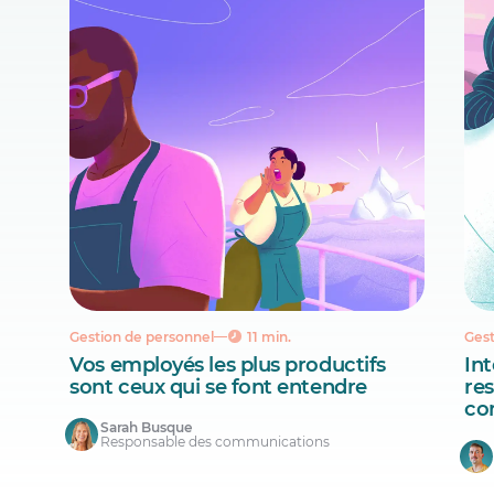
Gestion de personnel
11 min.
Gest
Vos employés les plus productifs
Int
sont ceux qui se font entendre
re
co
Sarah Busque
Responsable des communications