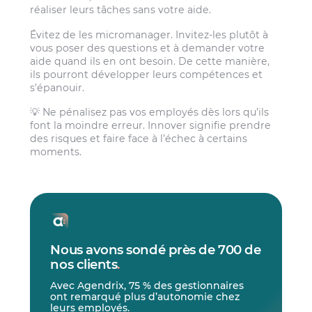
réaliser leurs tâches sans votre aide.
Évitez de les micromanager. Invitez-les plutôt à
vous poser des questions et à demander votre
aide quand ils en ont besoin. De cette manière,
ils pourront développer leurs compétences et
s’épanouir.
💡 Ne pénalisez pas vos employés dès lors qu’ils
font la moindre erreur. Innover signifie prendre
des risques et faire face à l’échec à certains
moments.
Nous avons sondé près de 700 de
nos clients
.
Avec Agendrix, 75 % des gestionnaires
ont remarqué plus d’autonomie chez
leurs employés.