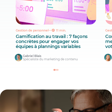
Gestion de personnel
11 min.
Gest
Gamification au travail : 7 façons
Co
concrètes pour engager vos
mei
équipes à plannings variables
vo
Gabriel Blais
Spécialiste du marketing de contenu