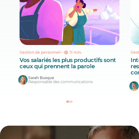
Gestion de personnel
11 min.
Gest
Vos salariés les plus productifs sont
Int
ceux qui prennent la parole
re
co
Sarah Busque
Responsable des communications