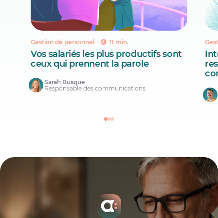
Gestion de personnel
11 min.
Gest
Vos salariés les plus productifs sont
Int
ceux qui prennent la parole
re
co
Sarah Busque
Responsable des communications