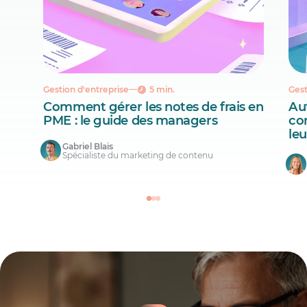
Gestion d'entreprise
5 min.
Gest
Comment gérer les notes de frais en
Aut
PME : le guide des managers
co
le
Gabriel Blais
Spécialiste du marketing de contenu