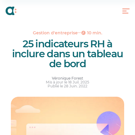
Les indicateurs sociodémographiques
Les indicateurs de performance RH
Les indicateurs liés au recrutement
Les indicateurs liés à la formation
Gestion d'entreprise
10 min.
25 indicateurs RH à
Les indicateurs liés au bien-être
inclure dans un tableau
En bonus
de bord
Managers, à vos tableaux de bord!
Véronique Forest
Mis à jour le 18 Juil. 2025
Publié le 28 Juin. 2022