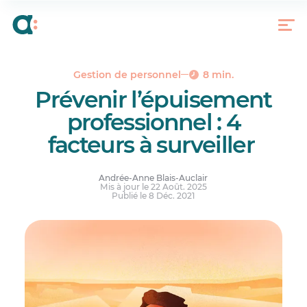
La surcharge de travail : principale cause du
surmenage
La microgestion, ennemie jurée de l’autonomie
La reconnaissance : un besoin
fondamentalement humain
Gestion de personnel
8 min.
Prévenir l’épuisement
Le soutien social, protection ultime contre le
burnout
professionnel : 4
La prévention, votre plus précieux allié
facteurs à surveiller
Andrée-Anne Blais-Auclair
Mis à jour le 22 Août. 2025
Publié le 8 Déc. 2021