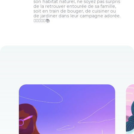
son habitat naturel, ne soyez pas surpris
de la retrouver entourée de sa famille,
soit en train de bouger, de cuisiner ou
de jardiner dans leur campagne adorée.
🏋️‍♀️👩‍🌾🌾📚