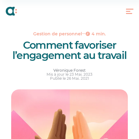
Motivation, satisfaction, engagement : la
différence
Que faire pour stimuler l’engagement de vos
salariés
L’engagement au travail ne se crée pas en
Gestion de personnel
4 min.
claquant des doigts
Comment favoriser
l’engagement au travail
Véronique Forest
Mis à jour le 23 Mai. 2023
Publié le 26 Mai. 2021