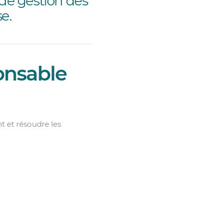
 de gestion des
e.
ponsable
t et résoudre les