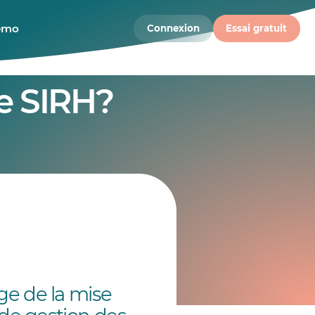
démo
Connexion
Essai gratuit
e SIRH?
ge de la mise