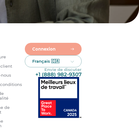
Connexion
ure
Français 🇨🇦
client
Envie de discuter
+1 (888) 982-9307
-nous
 conditions
de
alité
e de
t
me
n