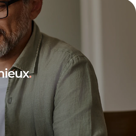
mieux
.