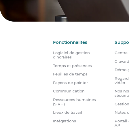
Fonctionnalités
Suppo
Logiciel de gestion
Centre 
d’horaires
Clavar
Temps et présences
Démo g
Feuilles de temps
Regard
Façons de pointer
vidéo
Communication
Nos no
sécurit
Ressources humaines
(SIRH)
Gestio
Lieux de travail
Notes d
Intégrations
Portail
API