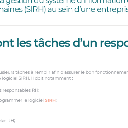
 la gestion du système d’information
aines (SIRH) au sein d’une entrepris
ont les tâches d’un res
usieurs tâches à remplir afin d’assurer le bon fonctionnemen
 logiciel SIRH. Il doit notamment :
es responsables RH;
rogrammer le logiciel
SIRH
;
les RH;