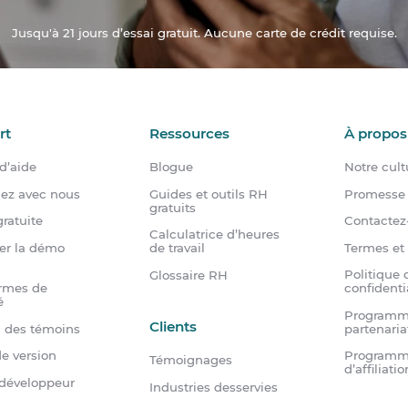
Jusqu'à 21 jours d’essai gratuit. Aucune carte de crédit requise.
rt
Ressources
À propos
d’aide
Blogue
Notre cult
dez avec nous
Guides et outils RH
Promesse 
gratuits
ratuite
Contactez
Calculatrice d’heures
er la démo
Termes et
de travail
Politique 
Glossaire RH
rmes de
confidenti
é
Programm
Clients
n des témoins
partenaria
e version
Program
Témoignages
d’affiliatio
 développeur
Industries desservies