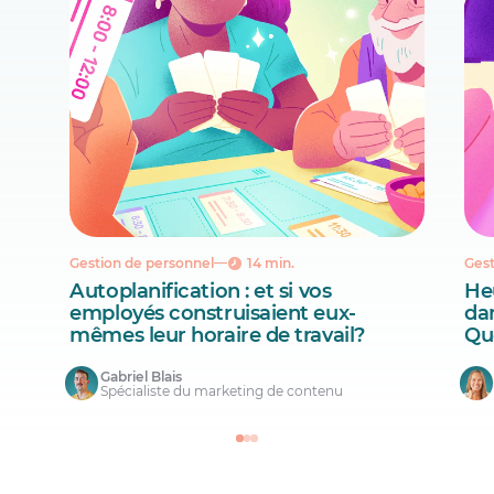
Gestion de personnel
14 min.
Gest
Autoplanification : et si vos
He
employés construisaient eux-
da
mêmes leur horaire de travail?
Qu
Gabriel Blais
Spécialiste du marketing de contenu